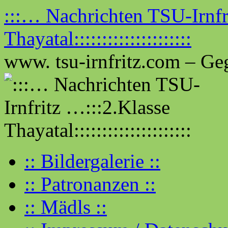
Zum
:::… Nachrichten TSU-Irnfr
Inhalt
springen
Thayatal:::::::::::::::::::::
www. tsu-irnfritz.com – Ge
:: Bildergalerie ::
:: Patronanzen ::
:: Mädls ::