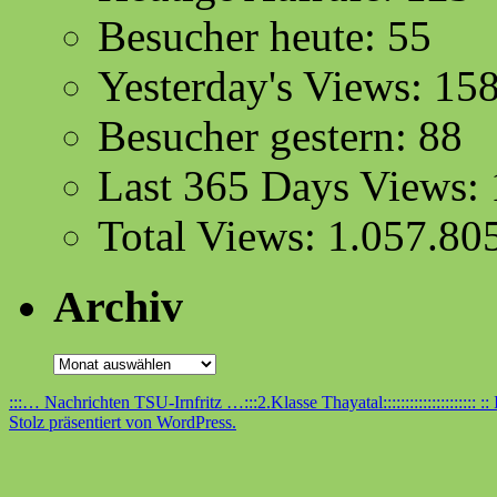
Besucher heute:
55
Yesterday's Views:
15
Besucher gestern:
88
Last 365 Days Views:
Total Views:
1.057.80
Archiv
Archiv
:::… Nachrichten TSU-Irnfritz …:::2.Klasse Thayatal:::::::::::::::::::::
::
Stolz präsentiert von WordPress.