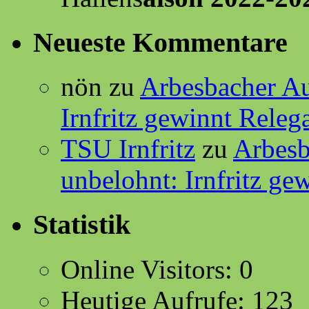
Neueste Kommentare
nön
zu
Arbesbacher Au
Irnfritz gewinnt Releg
TSU Irnfritz
zu
Arbesb
unbelohnt: Irnfritz ge
Statistik
Online Visitors:
0
Heutige Aufrufe:
123